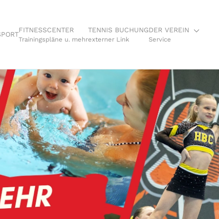
FITNESSCENTER
TENNIS BUCHUNG
DER VEREIN
SPORT
Trainingspläne u. mehr
externer Link
Service