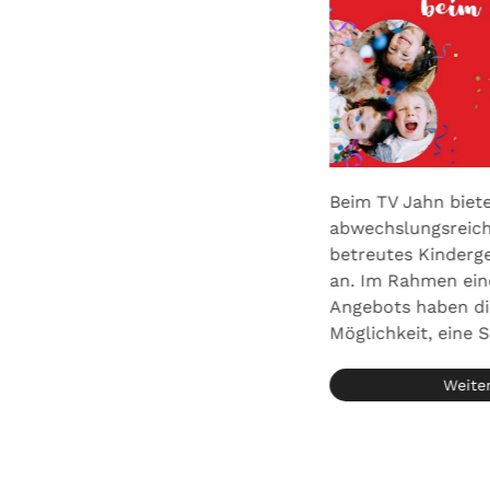
n Sommerferien (02.07.26 –
Beim TV Jahn biete
26) findet ein eingeschränktes
abwechslungsreich
programm statt. Über den
betreutes Kinder
nden Link findet ihr den
an. Im Rahmen ein
rechenden Plan für die Kurse im
Angebots haben di
zentrum Jahn-Stad…
Möglichkeit, eine 
Weiterlesen ...
Weiter