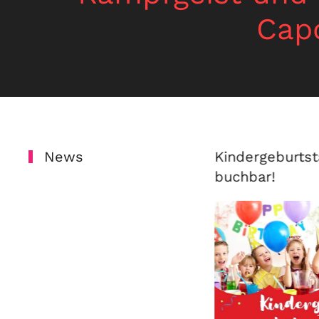
Capo
erferien 2026
News
Kindergeburtst
buchbar!