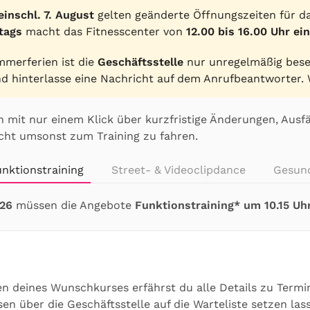
 einschl. 7. August
gelten geänderte Öffnungszeiten für d
tags
macht das Fitnesscenter von
12.00 bis 16.00 Uhr ei
merferien ist die
Geschäftsstelle
nur unregelmäßig beset
nd hinterlasse eine Nachricht auf dem Anrufbeantworter. 
h mit nur einem Klick über kurzfristige Änderungen, Ausf
cht umsonst zum Training zu fahren.
nktionstraining
Street- & Videoclipdance
Gesund
.26
müssen die Angebote
Funktionstraining* um 10.15 Uh
n deines Wunschkurses erfährst du alle Details zu Term
n über die Geschäftsstelle auf die Warteliste setzen las